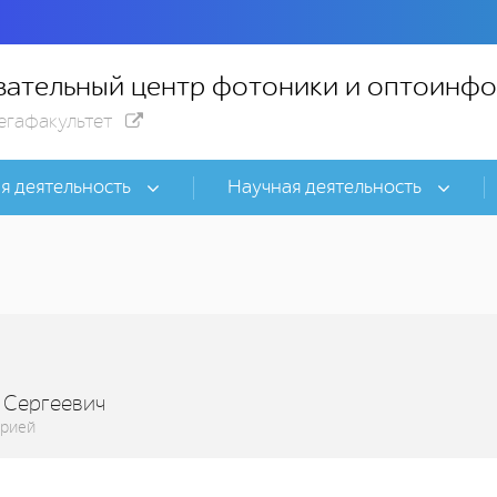
ательный центр фотоники и оптоинф
егафакультет
я деятельность
Научная деятельность
 Сергеевич
орией