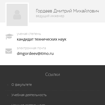
Гордеев Дмитрий Михайлович
ведущий инженер
ученая степень
кандидат технических наук
электронная почта
dmgordeev@itmo.ru
Ссылки
О факультете
Учебная деятельность