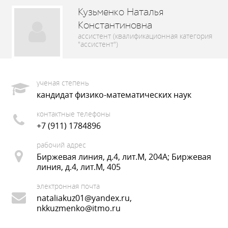
Кузьменко Наталья
Константиновна
ассистент (квалификационная категория
"ассистент")
ученая степень
кандидат физико-математических наук
контактные телефоны
+7 (911) 1784896
рабочий адрес
Биржевая линия, д.4, лит.М, 204А; Биржевая
линия, д.4, лит.М, 405
электронная почта
nataliakuz01@yandex.ru,
nkkuzmenko@itmo.ru