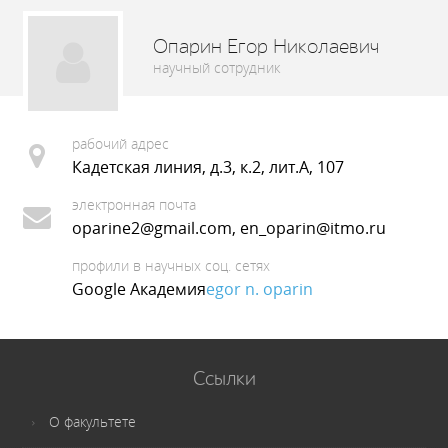
Опарин Егор Николаевич
научный сотрудник
рабочий адрес
Кадетская линия, д.3, к.2, лит.А, 107
электронная почта
oparine2@gmail.com, en_oparin@itmo.ru
профили в научных соц. сетях
Google Академия
egor n. oparin
Ссылки
О факультете