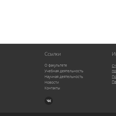
Ссылки
И
О факультете
Ст
Учебная деятельность
по
По
Научная деятельность
П
Новости
Контакты