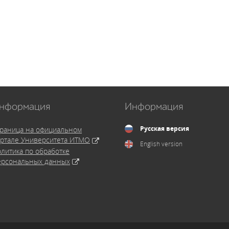
нформация
Информация
Русская версия
раница на официальном
ртале Университета ИТМО
English version
литика по обработке
ерсональных данных