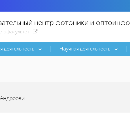
ательный центр фотоники и оптоинф
егафакультет
я деятельность
Научная деятельность
 Андреевич