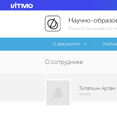
Научно-образов
Физико-технический м
О факультете
Учебна
О сотруднике
Титяпкин Артём
техник